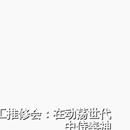
工推修会：在动荡世代
中侍奉神