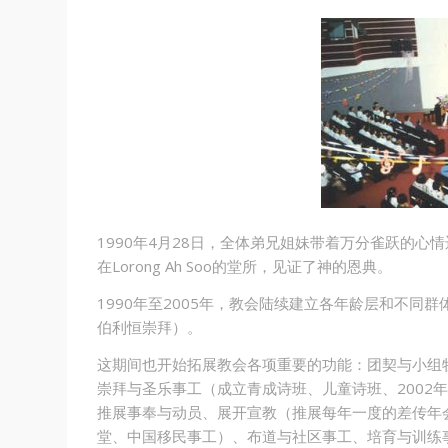
1990年4月28日，全体弟兄姐妹带着万分雀跃的
在Lorong Ah Soo的堂所，见证了神的恩典。
1990年至2005年，教会陆续建立各年龄层和不
伯利恒崇拜）。
这期间也开始拓展教会各项重要的功能：团契与小组牧
崇拜与圣乐事工（成立青成诗班、儿童诗班、2002
推展事奉与动员、展开宣教（推展每年一度的差传年
堂、中国移民事工）、布道与社区事工、培育与训练