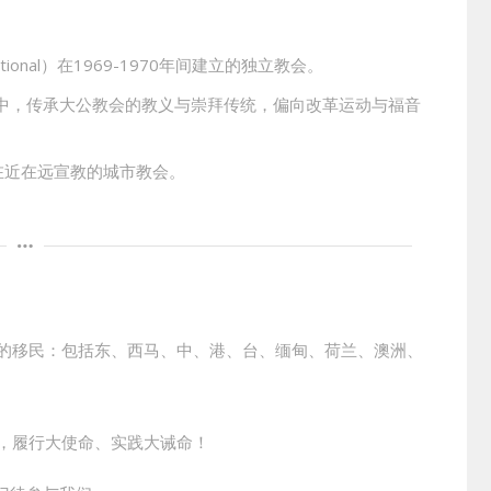
ernational）在1969-1970年间建立的独立教会。
中，传承大公教会的教义与崇拜传统，偏向改革运动与福音
在近在远宣教的城市教会。
市的移民：包括东、西马、中、港、台、缅甸、荷兰、澳洲、
质，履行大使命、实践大诫命！