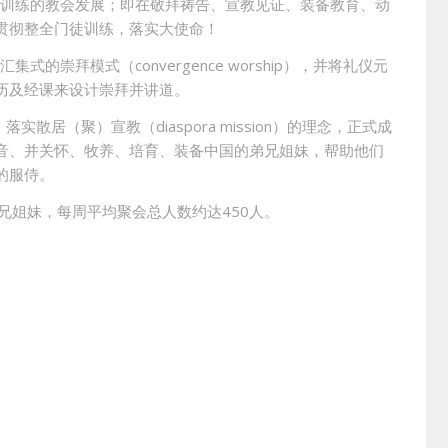
徒训练的教会发展；即在敬拜祷告、宣教见证、装备教育、动
贯彻整全门徒训练，落实大使命！
的崇拜模式（convergence worship），并将礼仪元
年历及经课来设计崇拜并讲道。
实散居（聚）宣教（diaspora mission）的理念，正式成
音、并关怀、牧养、培育、装备中国的弟兄姐妹，帮助他们
的服侍。
弟兄姐妹，每周平均聚会总人数约达450人。