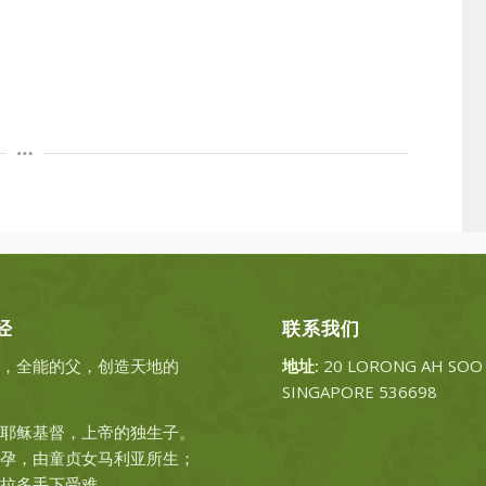
经
联系我们
，全能的父，创造天地的
地址:
20 LORONG AH SOO
SINGAPORE 536698
耶稣基督，上帝的独生子。
孕，由童贞女马利亚所生；
拉多手下受难，