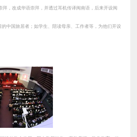
崇拜，改成华语崇拜，并透过耳机传译闽南语，后来开设闽
期居留的中国旅居者；如学生、陪读母亲、工作者等，为他们开设