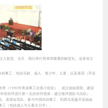
心情迁入新堂。当天，我们举行简单而隆重的献堂礼。这座耸立
同群体的事工：包括乐龄、成人、青少年、儿童，以及基层（开设
养（1993年青成事工全面小组化）、成立姐妹团契、建设
年华语崇拜进行第一次的崇拜更新，建立敬拜团队与乐队）、
会、差派短宣队、参与中国培训事工、到西马居銮开设姐妹
事工（包括成人与儿童主日学）。