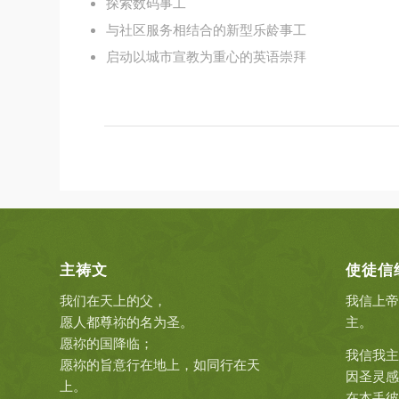
探索数码事工
与社区服务相结合的新型乐龄事工
启动以城市宣教为重心的英语崇拜
主祷文
使徒信
我们在天上的父，
我信上帝
愿人都尊祢的名为圣。
主。
愿祢的国降临；
我信我主
愿祢的旨意行在地上，如同行在天
因圣灵感
上。
在本丢彼