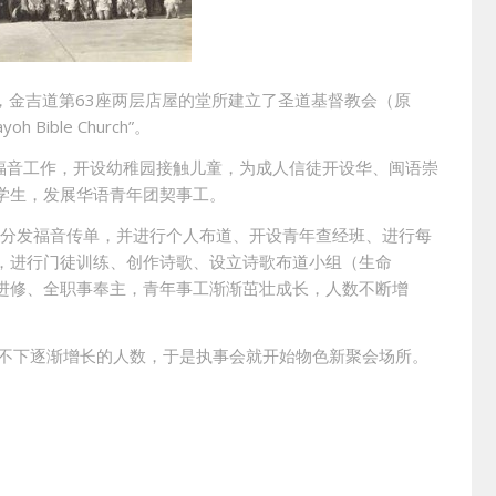
区，金吉道第63座两层店屋的堂所建立了圣道基督教会（原
ible Church”。
展开福音工作，开设幼稚园接触儿童，为成人信徒开设华、闽语崇
学生，发展华语青年团契事工。
家分发福音传单，并进行个人布道、开设青年查经班、进行每
，进行门徒训练、创作诗歌、设立诗歌布道小组（生命
进修、全职事奉主，青年事工渐渐茁壮成长，人数不断增
容纳不下逐渐增长的人数，于是执事会就开始物色新聚会场所。