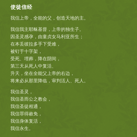
使徒信经
我信上帝，全能的父，创造天地的主。
我信我主耶稣基督，上帝的独生子。
因圣灵感孕，由童贞女马利亚所生；
在本丢彼拉多手下受难，
被钉于十字架，
受死、埋葬，降在阴间，
第三天从死人中复活、
升天，坐在全能父上帝的右边，
将来必从那里降临，审判活人、死人。
我信圣灵，
我信圣而公之教会，
我信圣徒相通，
我信罪得赦免，
我信身体复活，
我信永生。