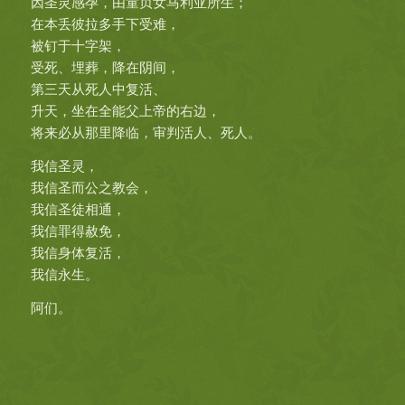
因圣灵感孕，由童贞女马利亚所生；
在本丢彼拉多手下受难，
被钉于十字架，
受死、埋葬，降在阴间，
第三天从死人中复活、
升天，坐在全能父上帝的右边，
将来必从那里降临，审判活人、死人。
我信圣灵，
我信圣而公之教会，
我信圣徒相通，
我信罪得赦免，
我信身体复活，
我信永生。
阿们。