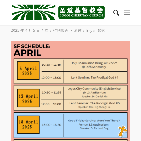
2025年4月学生团契四月份节目表
/
/
2025 年 4 月 5 日
在：
特别聚会
通过：
Bryan 知敬