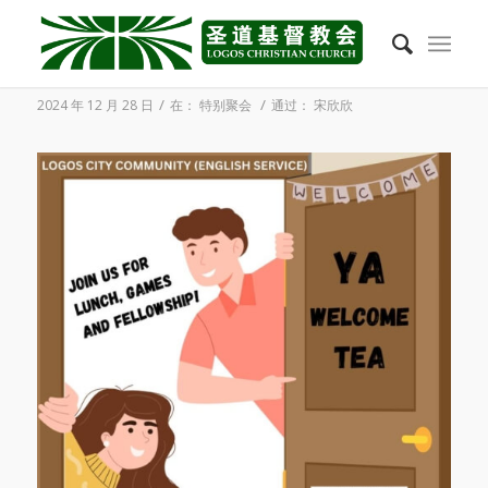
2025年1月12日 英文崇拜YA迎新
/
/
2024 年 12 月 28 日
在：
特别聚会
通过：
宋欣欣