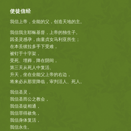
使徒信经
我信上帝，全能的父，创造天地的主。
我信我主耶稣基督，上帝的独生子。
因圣灵感孕，由童贞女马利亚所生；
在本丢彼拉多手下受难，
被钉于十字架，
受死、埋葬，降在阴间，
第三天从死人中复活、
升天，坐在全能父上帝的右边，
将来必从那里降临，审判活人、死人。
我信圣灵，
我信圣而公之教会，
我信圣徒相通，
我信罪得赦免，
我信身体复活，
我信永生。