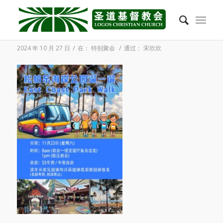
2024年11月23日 松柏东海岸公园遛一遛
/
/
2024 年 10 月 27 日
在：
特别聚会
通过：
宋欣欣