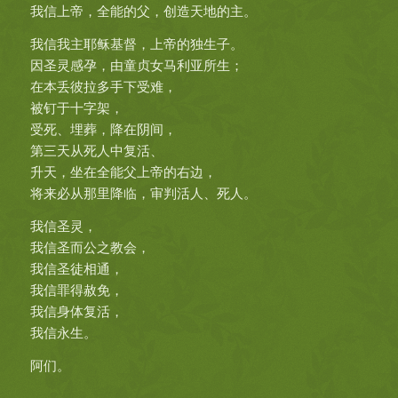
我信上帝，全能的父，创造天地的主。
我信我主耶稣基督，上帝的独生子。
因圣灵感孕，由童贞女马利亚所生；
在本丢彼拉多手下受难，
被钉于十字架，
受死、埋葬，降在阴间，
第三天从死人中复活、
升天，坐在全能父上帝的右边，
将来必从那里降临，审判活人、死人。
我信圣灵，
我信圣而公之教会，
我信圣徒相通，
我信罪得赦免，
我信身体复活，
我信永生。
阿们。