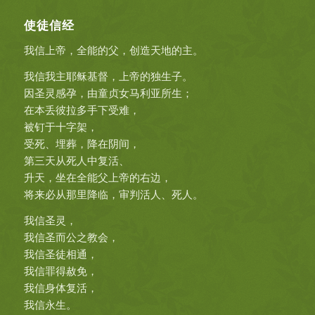
使徒信经
我信上帝，全能的父，创造天地的主。
我信我主耶稣基督，上帝的独生子。
因圣灵感孕，由童贞女马利亚所生；
在本丢彼拉多手下受难，
被钉于十字架，
受死、埋葬，降在阴间，
第三天从死人中复活、
升天，坐在全能父上帝的右边，
将来必从那里降临，审判活人、死人。
我信圣灵，
我信圣而公之教会，
我信圣徒相通，
我信罪得赦免，
我信身体复活，
我信永生。