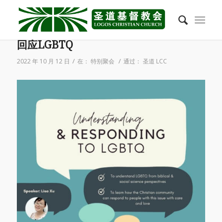
2022年10月16日 学生团契讲座: 了解与
回应LGBTQ
/
/
2022 年 10 月 12 日
在：
特别聚会
通过：
圣道 LCC