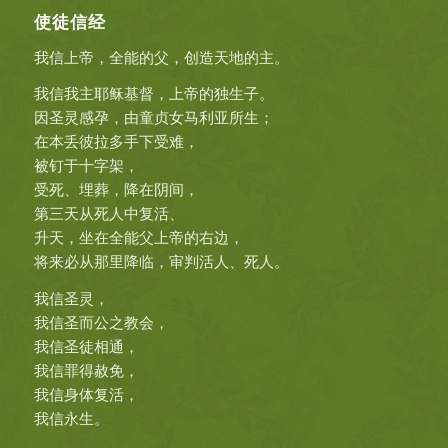
使徒信经
我信上帝，全能的父，创造天地的主。
我信我主耶稣基督，上帝的独生子。
因圣灵感孕，由童贞女马利亚所生；
在本丢彼拉多手下受难，
被钉于十字架，
受死、埋葬，降在阴间，
第三天从死人中复活、
升天，坐在全能父上帝的右边，
将来必从那里降临，审判活人、死人。
我信圣灵，
我信圣而公之教会，
我信圣徒相通，
我信罪得赦免，
我信身体复活，
我信永生。