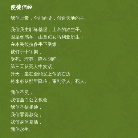
使徒信经
我信上帝，全能的父，创造天地的主。
我信我主耶稣基督，上帝的独生子。
因圣灵感孕，由童贞女马利亚所生；
在本丢彼拉多手下受难，
被钉于十字架，
受死、埋葬，降在阴间，
第三天从死人中复活、
升天，坐在全能父上帝的右边，
将来必从那里降临，审判活人、死人。
我信圣灵，
我信圣而公之教会，
我信圣徒相通，
我信罪得赦免，
我信身体复活，
我信永生。