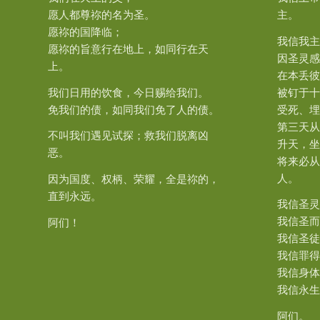
愿人都尊祢的名为圣。
主。
愿祢的国降临；
我信我主
愿祢的旨意行在地上，如同行在天
因圣灵感
上。
在本丢彼
我们日用的饮食，今日赐给我们。
被钉于十
免我们的债，如同我们免了人的债。
受死、埋
第三天从
不叫我们遇见试探；救我们脱离凶
升天，坐
恶。
将来必从
人。
因为国度、权柄、荣耀，全是祢的，
直到永远。
我信圣灵
我信圣而
阿们！
我信圣徒
我信罪得
我信身体
我信永生
阿们。