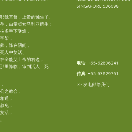
SINGAPORE 536698
耶稣基督，上帝的独生子。
孕，由童贞女马利亚所生；
拉多手下受难，
字架，
葬，降在阴间，
死人中复活、
在全能父上帝的右边，
电话:
+65-62896241
那里降临，审判活人、死
传真:
+65-63829761
，
>>
发电邮给我们
公之教会，
相通，
赦免，
复活，
。