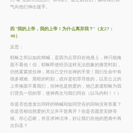
气向他们伸出援手。
四
“
我的上帝，我的上帝！
为
什么离弃我？
”
（太
27
：
46
）
反思：
耶稣之所以如此呐喊，是因为众罪归在他身上，神只能掩
面不看他！但，耶稣即使经历这样无法想象的痛苦时刻，
仍然紧紧抓住神，将自己交付在神的手里！我们生命中有
很多艰难、黑暗的时刻，或许是犯罪导致的，以至公义的
上帝掩面不看我们，但神也是慈爱的，他已差遣耶稣为我
们背负一切的罪，使神再次与我们同在（以马内利！！）
你是否也曾发出同样的呐喊却如同空谷的回响没有答案？
你是否相信慈爱的天父并不曾离开？你是否愿意安静等
候、存心忍耐，并且求神洁净，好让我们在他的恩典中再
次归圣？