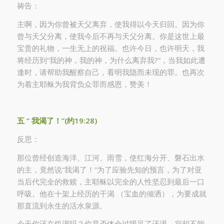
祷告：
主啊，因为你曾被天父离弃，使我得以今天归回。因为你
曾与天父分离，使我今后不再与天父分离。你是这世上最
宝贵的礼物，一生无上的祝福。也许今日，也许明天，我
将经历到“我的神，我的神，为什么离弃我?”，当我如此遭
逢时，请帮助我醒察自己，看明我隐而未现的罪。也再次
为着主耶稣为我背负众罪而感恩，赞美！
五
“
我渴了！”(约19:28)
反思：
那位曾经创造海洋、江河、雨雪，使红海分开、磐石出水
的主，竟然说“我渴了！”为了应验先知的预言，为了对亚
当后代完全的救赎，主耶稣以完全的人性坚忍到最后一口
呼吸。他在十架上经历的干渴 （宝血的倾洒），为要成就
那直流到永生的活水泉源。
今天你还在饥渴吗？你是否体会过喝足了还渴，寂却不能