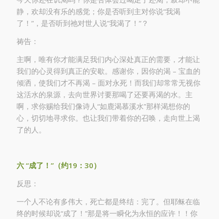
静，欢却没有乐的感觉；你是否听到主对你说“我渴
了！”，是否听到祂对世人说”我渴了！”？
祷告：
主啊，唯有你才能满足我们内心深处真正的需要，才能让
我们的心灵得到真正的安歇。感谢你，因你的渴 – 宝血的
倾洒，使我们才不再渴 – 面对永死！而我们却常常无视你
这活水的泉源，去向世界讨要那喝了还要再渴的水。主
啊，求你赐给我们像诗人“如鹿渴慕溪水”那样渴想你的
心，切切地寻求你。也让我们带着你的召唤，走向世上渴
了的人。
六
“
成了！
”
（
约
19
：
30
）
反思：
一个人不论有多伟大，死亡都是终结：完了。但耶稣在临
终的时候却说“成了！”那是将一瞬化为永恒的应许！！你