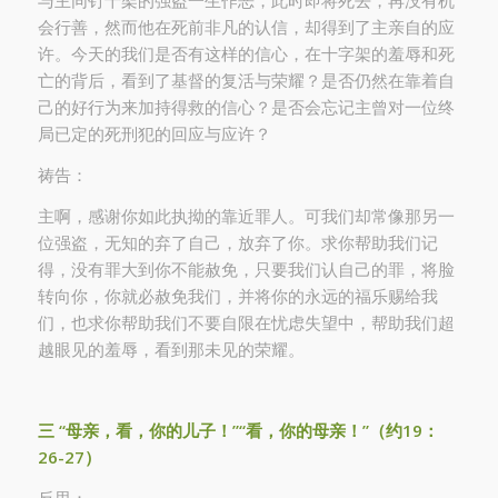
与主同钉十架的强盗一生作恶，此时即将死去，再没有机
会行善，然而他在死前非凡的认信，却得到了主亲自的应
许。今天的我们是否有这样的信心，在十字架的羞辱和死
亡的背后，看到了基督的复活与荣耀？是否仍然在靠着自
己的好行为来加持得救的信心？是否会忘记主曾对一位终
局已定的死刑犯的回应与应许？
祷告：
主啊，感谢你如此执拗的靠近罪人。可我们却常像那另一
位强盗，无知的弃了自己，放弃了你。求你帮助我们记
得，没有罪大到你不能赦免，只要我们认自己的罪，将脸
转向你，你就必赦免我们，并将你的永远的福乐赐给我
们，也求你帮助我们不要自限在忧虑失望中，帮助我们超
越眼见的羞辱，看到那未见的荣耀。
三
“
母
亲
，看，你的儿子！
”“
看，你的母
亲
！
”
（
约
19
：
26-27
）