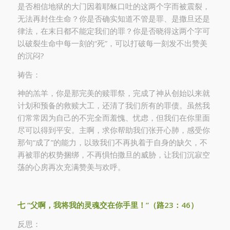
是否相信地狱的大门因着耶稣口吐的这两个字而被震裂，
无法再封住生命？你是否确实知道不管是罪、是撒旦还是
律法，在末日都不能定我们的罪？你是否晓得这两个字可
以破裂生命中每一刻的“死”，可以打破每一刻发不出赞美
的沉闷?
祷告：
神的羔羊，你是那完美的赎罪祭，完成了神从创始以来就
计划和预备的救赎大工，还清了我们所有的罪债。虽然我
们常常因为自己的不完全而羞愧、忧虑，但我们在你里面
尽可以得到平安。主啊，求你帮助我们张开心肺，感受你
那句“成了”的能力，以致我们不再执着于自身的缺欠，不
再被罪的权势捆绑，不再惧怕撒旦的威胁，让我们沉寂空
荡的心房再次充满赞美与欢呼。
七
“
父啊，我将我的灵魂交在你手里！
”
（路
23
：
46
）
反思：