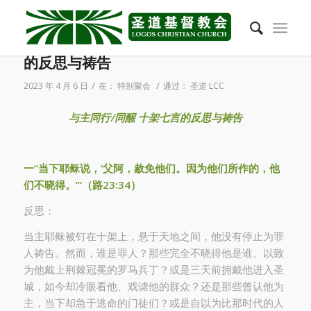
2023年4月6日 与主同行/同醒 十架七言
的反思与祷告
/
/
2023 年 4 月 6 日
在：
特别聚会
通过：
圣道 LCC
与主同行/同醒 十架七言的反思与祷告
一
“
当下耶
稣说
，
‘
父阿，赦免他
们
。因
为
他
们
所作的，他
们
不
晓
得。
’”
（路
23:34
）
反思：
当主耶稣被钉在十架上，悬于天地之间，他没有停止为罪
人祷告。然而，谁是罪人？那些完全不晓得他是谁、以致
为他戴上荆棘冠冕的罗马兵丁？或是三天前拥戴他进入圣
城，如今却冷眼看他、戏谑他的群众？还是那些曾认他为
主，当下却急于逃命的门徒们？或是自以为比那时代的人