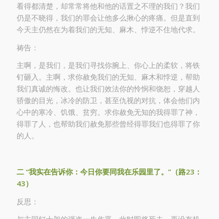
看得都清楚，却常常将他和他的话置之不理的我们？我们
仍是不晓得，我们的罪会让他多么揪心的疼痛。但是直到
今天主仍然在为着我们的无知、麻木、悖逆不住地代求。
祷告：
主啊，是我们，是我们寻找你腕上、你心上的柔软，将铁
钉砸入。主啊，求你赦免我们的无知、麻木和悖逆，帮助
我们真诚的悔改。也让我们效法你的怜悯和饶恕，穿越人
骄傲的目光，冰冷的防卫，甚至仇视的对抗，体会他们内
心中的寒冷、饥饿、贫穷。求你赦免无知的我得罪了神，
得罪了人，也帮助我们赦免那些曾经得罪我们也得罪了你
的人。
二
“
我
实
在告
诉
你：今日你要同我在
乐
园里了。
”
（路
23
：
43
）
反思：