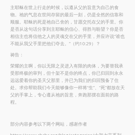
主耶稣在世上行走的时候，以遵从父的旨意为自己的食
物。祂的气息在世间存留的最后一刻，仍是全然的信靠和
顺服。耶稣的死是祂自己舍的，甘愿交托在父的手里。你
是否从这句话分享到主耶稣的信心、得胜与盼望？你是否
相信主也将信他之人的灵魂交在父的手里，并应许说“谁也
不能从我父手里把他们夺去。”（约10:29）？
祷告：
荣耀的主啊，你以无限之灵进入有限的肉体，为要替我承
受那终极的审判，但十架不是你的终点，你已归回到永永
远远爱着你的圣天父那里，并已为我们的归回预备了住
处。求你帮助我们今天能够像你一样将“生”、“死”都放在天
父的手掌上，专心遵从祂的旨意，奔跑那摆在面前的路
程。
部分内容参考以下两个网站，感谢作者