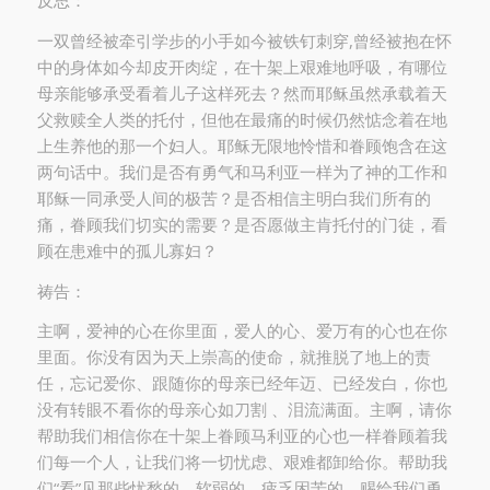
反思：
一双曾经被牵引学步的小手如今被铁钉刺穿,曾经被抱在怀
中的身体如今却皮开肉绽，在十架上艰难地呼吸，有哪位
母亲能够承受看着儿子这样死去？然而耶稣虽然承载着天
父救赎全人类的托付，但他在最痛的时候仍然惦念着在地
上生养他的那一个妇人。耶稣无限地怜惜和眷顾饱含在这
两句话中。我们是否有勇气和马利亚一样为了神的工作和
耶稣一同承受人间的极苦？是否相信主明白我们所有的
痛，眷顾我们切实的需要？是否愿做主肯托付的门徒，看
顾在患难中的孤儿寡妇？
祷告：
主啊，爱神的心在你里面，爱人的心、爱万有的心也在你
里面。你没有因为天上崇高的使命，就推脱了地上的责
任，忘记爱你、跟随你的母亲已经年迈、已经发白，你也
没有转眼不看你的母亲心如刀割 、泪流满面。主啊，请你
帮助我们相信你在十架上眷顾马利亚的心也一样眷顾着我
们每一个人，让我们将一切忧虑、艰难都卸给你。帮助我
们“看”见那些忧愁的、软弱的、疲乏困苦的，赐给我们勇